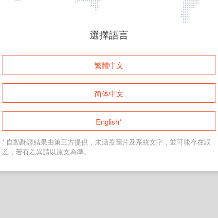
頁面無法顯示
選擇語言
發生錯誤！請登入並再試一次或回到主頁。
繁體中文
登入
简体中文
返回首頁
English*
* 自動翻譯結果由第三方提供，未涵蓋圖片及系統文字，並可能存在誤
差，若有差異請以原文為準。