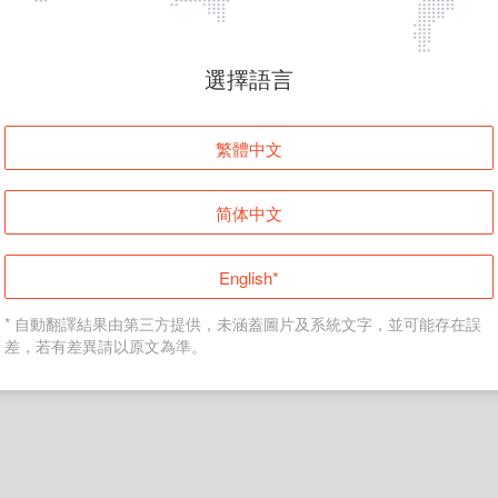
頁面無法顯示
選擇語言
發生錯誤！請登入並再試一次或回到主頁。
繁體中文
登入
简体中文
返回首頁
English*
* 自動翻譯結果由第三方提供，未涵蓋圖片及系統文字，並可能存在誤
差，若有差異請以原文為準。