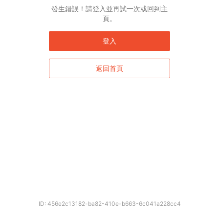
English*
發生錯誤！請登入並再試一次或回到主
頁。
* 自動翻譯結果由第三方提供，未涵蓋圖片及系統文字，並可能存在誤差，若有
差異請以原文為準。
登入
返回首頁
確定
ID: 456e2c13182-ba82-410e-b663-6c041a228cc4