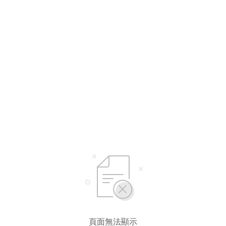
選擇語言
繁體中文
简体中文
頁面無法顯示