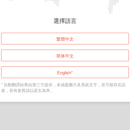
頁面無法顯示
選擇語言
發生錯誤！請登入並再試一次或回到主頁。
繁體中文
登入
简体中文
返回首頁
English*
* 自動翻譯結果由第三方提供，未涵蓋圖片及系統文字，並可能存在誤
差，若有差異請以原文為準。