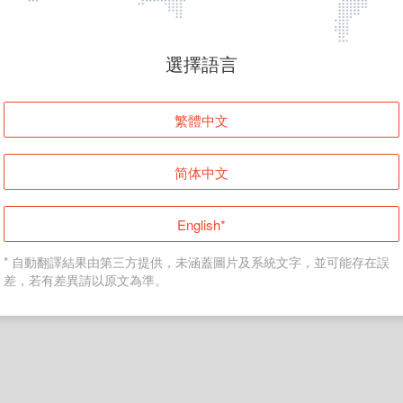
頁面無法顯示
選擇語言
發生錯誤！請登入並再試一次或回到主頁。
繁體中文
登入
简体中文
返回首頁
English*
* 自動翻譯結果由第三方提供，未涵蓋圖片及系統文字，並可能存在誤
差，若有差異請以原文為準。