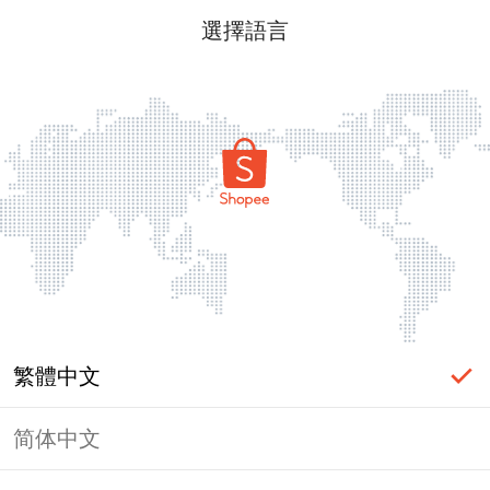
選擇語言
繁體中文
简体中文
頁面無法顯示