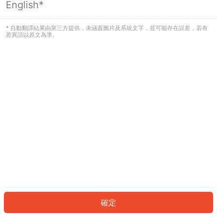
English*
發生錯誤！請登入並再試一次或回到主
頁。
* 自動翻譯結果由第三方提供，未涵蓋圖片及系統文字，並可能存在誤差，若有
差異請以原文為準。
登入
返回首頁
確定
ID: 46523b36bb4-0833-4cf9-a56f-8a40ae94838a