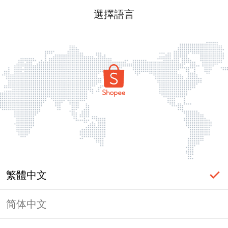
選擇語言
繁體中文
简体中文
頁面無法顯示