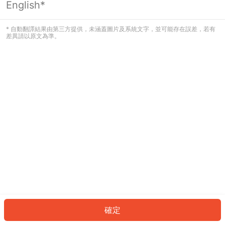
English*
發生錯誤！請登入並再試一次或回到主
頁。
* 自動翻譯結果由第三方提供，未涵蓋圖片及系統文字，並可能存在誤差，若有
差異請以原文為準。
登入
返回首頁
確定
ID: 6085e3d601-1a42-4f93-b56c-e3214c782a8f