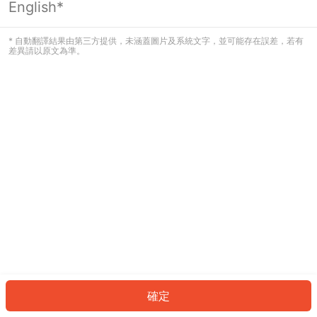
English*
發生錯誤！請登入並再試一次或回到主
頁。
* 自動翻譯結果由第三方提供，未涵蓋圖片及系統文字，並可能存在誤差，若有
差異請以原文為準。
登入
返回首頁
確定
ID: 1008008f6f3-f518-4476-8f08-9fbe75f11752