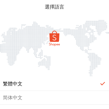
選擇語言
繁體中文
简体中文
頁面無法顯示