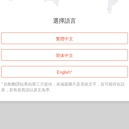
頁面無法顯示
選擇語言
發生錯誤！請登入並再試一次或回到主頁。
繁體中文
登入
简体中文
返回首頁
English*
* 自動翻譯結果由第三方提供，未涵蓋圖片及系統文字，並可能存在誤
差，若有差異請以原文為準。