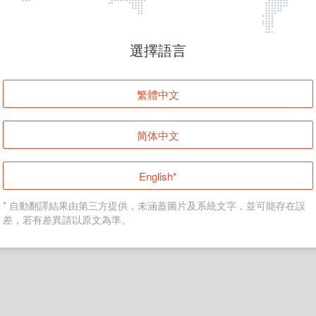
頁面無法顯示
選擇語言
發生錯誤！請登入並再試一次或回到主頁。
繁體中文
登入
简体中文
返回首頁
English*
* 自動翻譯結果由第三方提供，未涵蓋圖片及系統文字，並可能存在誤
差，若有差異請以原文為準。