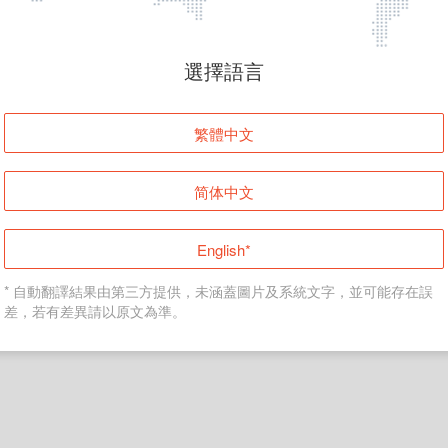
頁面無法顯示
選擇語言
發生錯誤！請登入並再試一次或回到主頁。
繁體中文
登入
简体中文
返回首頁
English*
* 自動翻譯結果由第三方提供，未涵蓋圖片及系統文字，並可能存在誤
差，若有差異請以原文為準。