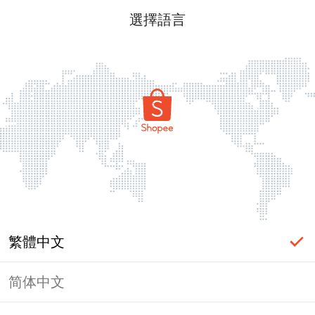
選擇語言
繁體中文
简体中文
頁面無法顯示