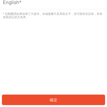
English*
發生錯誤！請登入並再試一次或回到主
頁。
* 自動翻譯結果由第三方提供，未涵蓋圖片及系統文字，並可能存在誤差，若有
差異請以原文為準。
登入
返回首頁
確定
ID: 7056ea52ad6-51ea-4a42-a321-384c90e1964c