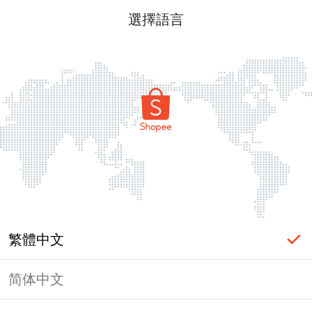
選擇語言
繁體中文
简体中文
頁面無法顯示