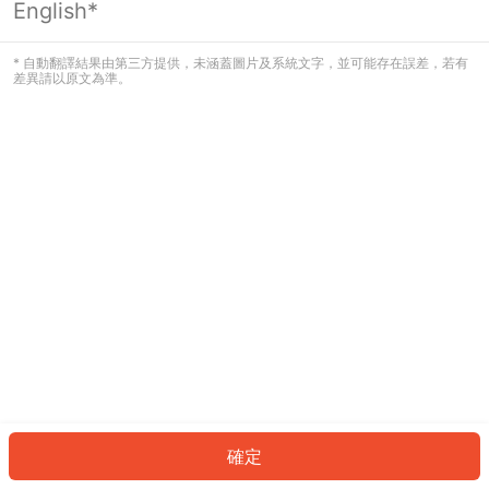
English*
發生錯誤！請登入並再試一次或回到主
頁。
* 自動翻譯結果由第三方提供，未涵蓋圖片及系統文字，並可能存在誤差，若有
差異請以原文為準。
登入
返回首頁
確定
ID: 8860a99714d-25fc-483e-a6da-ba30b856c601