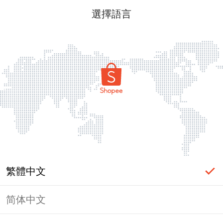
選擇語言
繁體中文
简体中文
頁面無法顯示