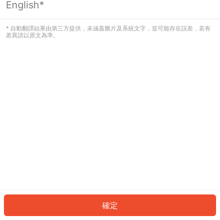
English*
發生錯誤！請登入並再試一次或回到主
頁。
* 自動翻譯結果由第三方提供，未涵蓋圖片及系統文字，並可能存在誤差，若有
差異請以原文為準。
登入
返回首頁
確定
ID: 265fd5c4f47-2080-42a5-a8a0-c9b59f54786c