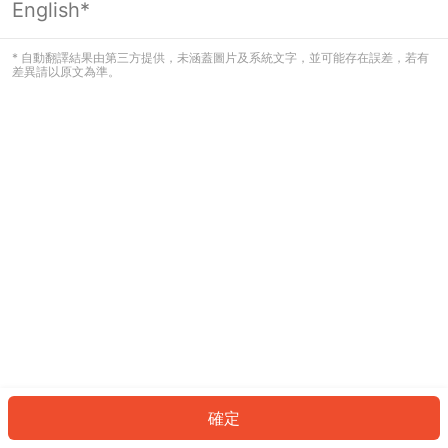
English*
發生錯誤！請登入並再試一次或回到主
頁。
* 自動翻譯結果由第三方提供，未涵蓋圖片及系統文字，並可能存在誤差，若有
差異請以原文為準。
登入
返回首頁
確定
ID: 809cb31294e-3a4a-4c2d-b0a9-d5ca751b1bf7