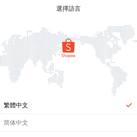
選擇語言
繁體中文
简体中文
頁面無法顯示