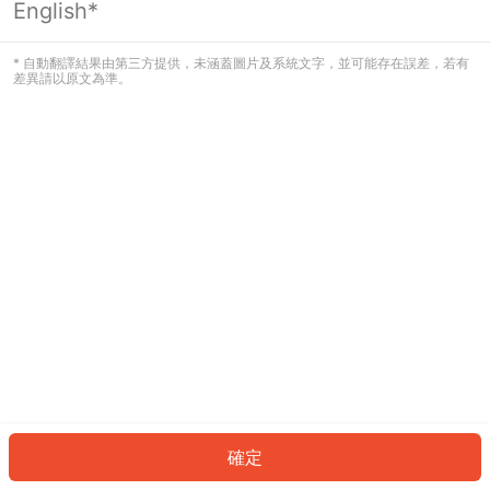
English*
發生錯誤！請登入並再試一次或回到主
頁。
* 自動翻譯結果由第三方提供，未涵蓋圖片及系統文字，並可能存在誤差，若有
差異請以原文為準。
登入
返回首頁
確定
ID: 8662dddc52e-b4e7-4cbc-8cbf-bffc77a26271