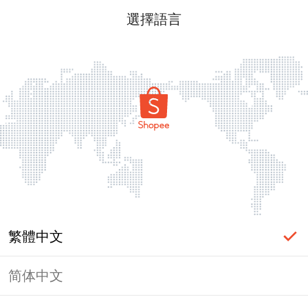
選擇語言
繁體中文
简体中文
頁面無法顯示