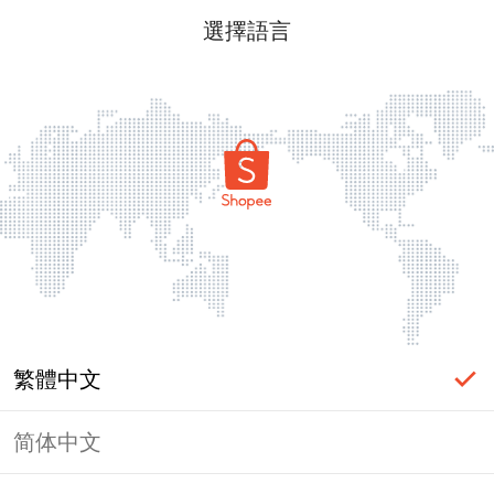
選擇語言
繁體中文
简体中文
頁面無法顯示