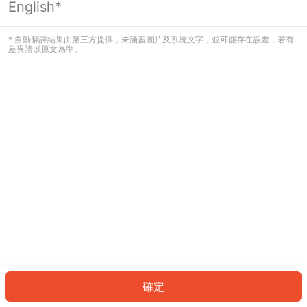
English*
發生錯誤！請登入並再試一次或回到主
頁。
* 自動翻譯結果由第三方提供，未涵蓋圖片及系統文字，並可能存在誤差，若有
差異請以原文為準。
登入
返回首頁
確定
ID: 6352757af7-6cb7-4529-8cf2-fc2809955fdb