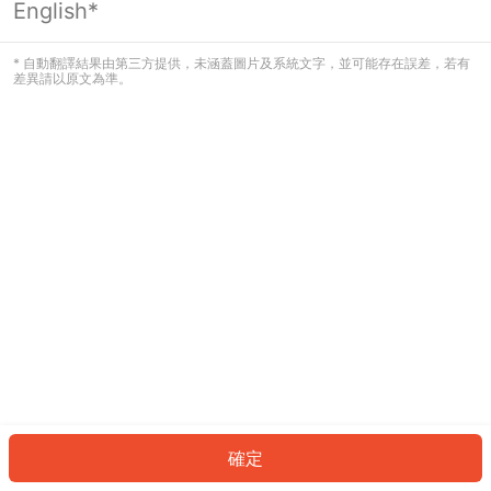
English*
發生錯誤！請登入並再試一次或回到主
頁。
* 自動翻譯結果由第三方提供，未涵蓋圖片及系統文字，並可能存在誤差，若有
差異請以原文為準。
登入
返回首頁
確定
ID: 199eedb8fb7-287c-4019-99a9-774e30a2c526