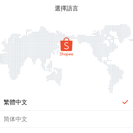
選擇語言
繁體中文
简体中文
頁面無法顯示