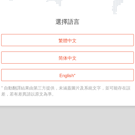
頁面無法顯示
選擇語言
發生錯誤！請登入並再試一次或回到主頁。
繁體中文
登入
简体中文
返回首頁
English*
* 自動翻譯結果由第三方提供，未涵蓋圖片及系統文字，並可能存在誤
差，若有差異請以原文為準。