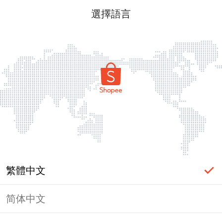
選擇語言
繁體中文
简体中文
頁面無法顯示