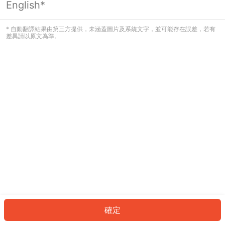
English*
發生錯誤！請登入並再試一次或回到主
頁。
* 自動翻譯結果由第三方提供，未涵蓋圖片及系統文字，並可能存在誤差，若有
差異請以原文為準。
登入
返回首頁
確定
ID: 999dd445e65-61c8-4d2f-9ac3-29a65006643f