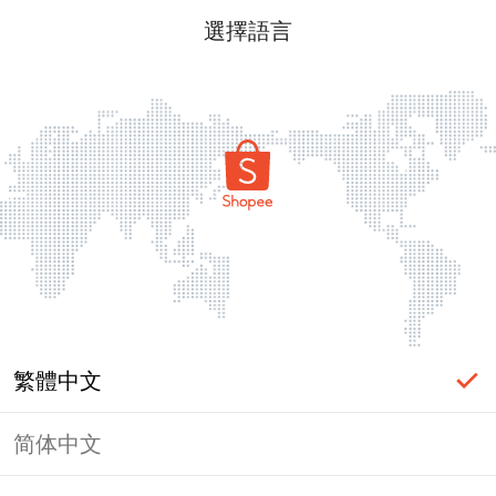
選擇語言
繁體中文
简体中文
頁面無法顯示