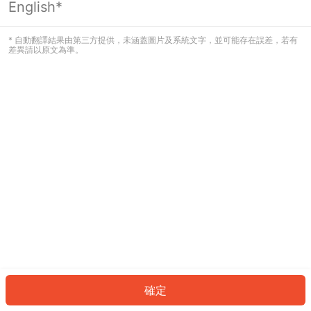
English*
發生錯誤！請登入並再試一次或回到主
頁。
* 自動翻譯結果由第三方提供，未涵蓋圖片及系統文字，並可能存在誤差，若有
差異請以原文為準。
登入
返回首頁
確定
ID: 566011f59d5-39be-4a74-b66c-980e75815c08