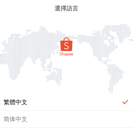
選擇語言
繁體中文
简体中文
頁面無法顯示