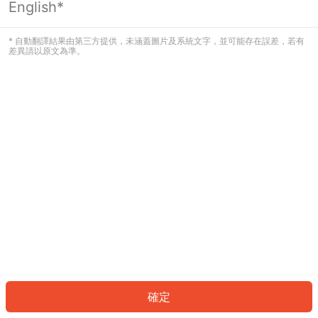
English*
發生錯誤！請登入並再試一次或回到主
頁。
* 自動翻譯結果由第三方提供，未涵蓋圖片及系統文字，並可能存在誤差，若有
差異請以原文為準。
登入
返回首頁
確定
ID: 381dab269ea-4712-499b-9df7-8ee6b9cb459f