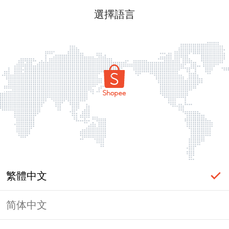
選擇語言
繁體中文
简体中文
頁面無法顯示