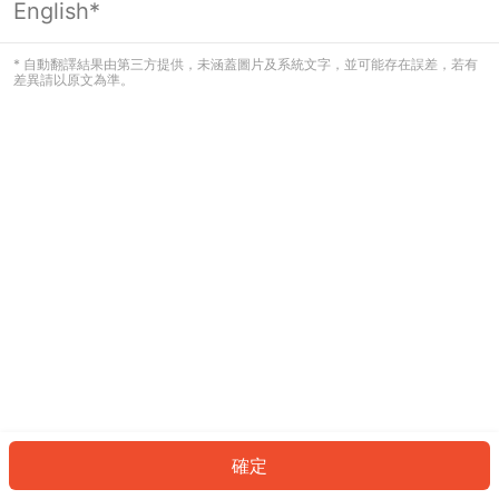
English*
發生錯誤！請登入並再試一次或回到主
頁。
* 自動翻譯結果由第三方提供，未涵蓋圖片及系統文字，並可能存在誤差，若有
差異請以原文為準。
登入
返回首頁
確定
ID: 6027bac453f-0fd3-4f79-a09c-30dd7c406613