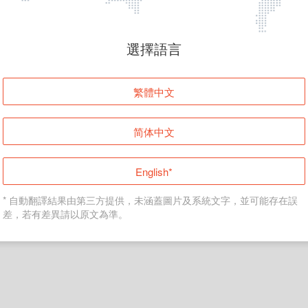
頁面無法顯示
選擇語言
發生錯誤！請登入並再試一次或回到主頁。
繁體中文
登入
简体中文
返回首頁
English*
* 自動翻譯結果由第三方提供，未涵蓋圖片及系統文字，並可能存在誤
差，若有差異請以原文為準。