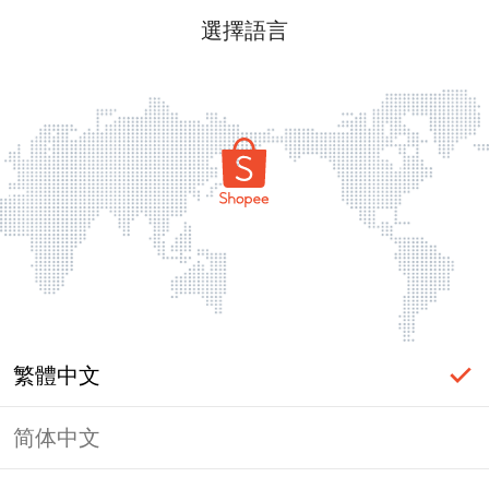
選擇語言
繁體中文
简体中文
頁面無法顯示