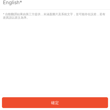
English*
發生錯誤！請登入並再試一次或回到主
頁。
* 自動翻譯結果由第三方提供，未涵蓋圖片及系統文字，並可能存在誤差，若有
差異請以原文為準。
登入
返回首頁
確定
ID: 699bd2b62de-72c5-4501-92a7-fc806d757fd9