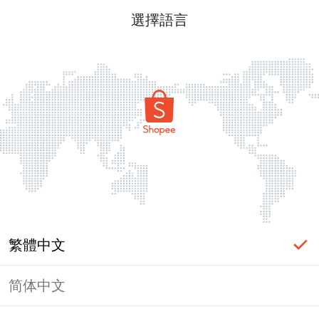
選擇語言
繁體中文
简体中文
頁面無法顯示