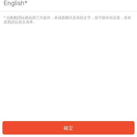
English*
發生錯誤！請登入並再試一次或回到主
頁。
* 自動翻譯結果由第三方提供，未涵蓋圖片及系統文字，並可能存在誤差，若有
差異請以原文為準。
登入
返回首頁
確定
ID: 53fca13130-80d1-4c40-844c-435a631440fb