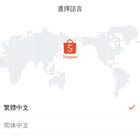
選擇語言
繁體中文
简体中文
頁面無法顯示