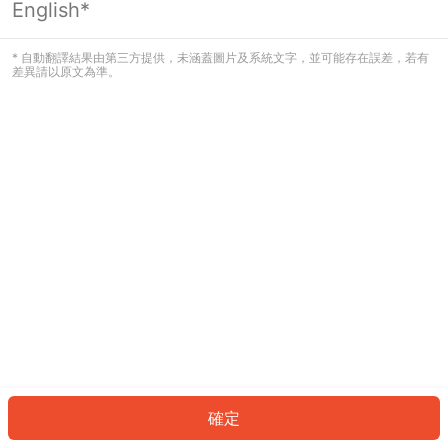
English*
發生錯誤！請登入並再試一次或回到主
頁。
* 自動翻譯結果由第三方提供，未涵蓋圖片及系統文字，並可能存在誤差，若有
差異請以原文為準。
登入
返回首頁
確定
ID: 620661c719d-bd6a-4118-ab37-9400c1970998