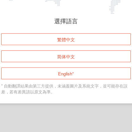
頁面無法顯示
選擇語言
發生錯誤！請登入並再試一次或回到主頁。
繁體中文
登入
简体中文
返回首頁
English*
* 自動翻譯結果由第三方提供，未涵蓋圖片及系統文字，並可能存在誤
差，若有差異請以原文為準。