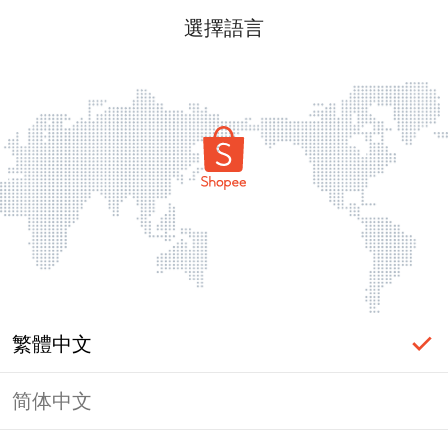
選擇語言
繁體中文
简体中文
頁面無法顯示