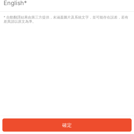
English*
發生錯誤！請登入並再試一次或回到主
頁。
* 自動翻譯結果由第三方提供，未涵蓋圖片及系統文字，並可能存在誤差，若有
差異請以原文為準。
登入
返回首頁
確定
ID: 1836161dba7-7e25-4100-bd6b-1678f4f40a1b