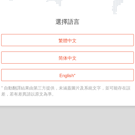
頁面無法顯示
選擇語言
發生錯誤！請登入並再試一次或回到主頁。
繁體中文
登入
简体中文
返回首頁
English*
* 自動翻譯結果由第三方提供，未涵蓋圖片及系統文字，並可能存在誤
差，若有差異請以原文為準。