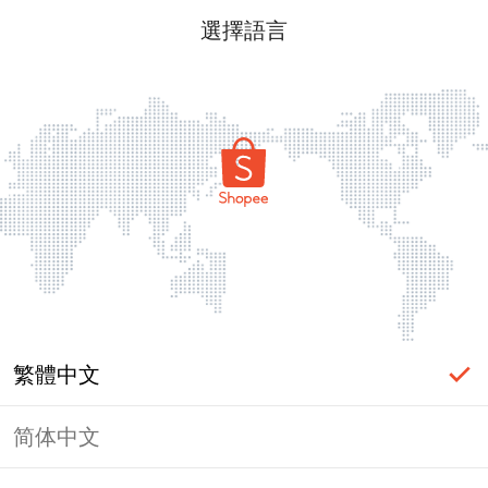
選擇語言
繁體中文
简体中文
頁面無法顯示