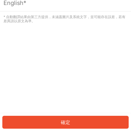
English*
發生錯誤！請登入並再試一次或回到主
頁。
* 自動翻譯結果由第三方提供，未涵蓋圖片及系統文字，並可能存在誤差，若有
差異請以原文為準。
登入
返回首頁
確定
ID: 13175ff7932-e493-4b6f-ad91-1a323c083ef0