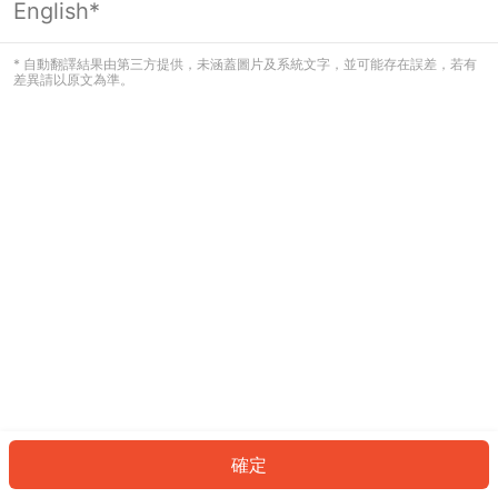
English*
發生錯誤！請登入並再試一次或回到主
頁。
* 自動翻譯結果由第三方提供，未涵蓋圖片及系統文字，並可能存在誤差，若有
差異請以原文為準。
登入
返回首頁
確定
ID: 30600544cd4-0012-4ecd-9709-deef13d0585a