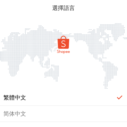
選擇語言
繁體中文
简体中文
頁面無法顯示