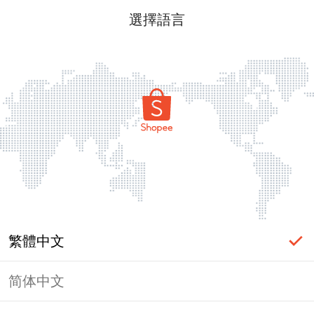
選擇語言
繁體中文
简体中文
頁面無法顯示