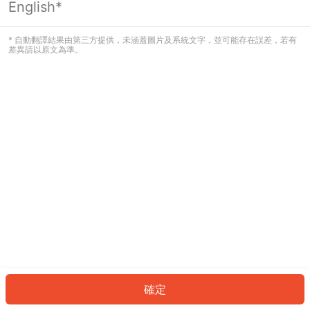
English*
發生錯誤！請登入並再試一次或回到主
頁。
* 自動翻譯結果由第三方提供，未涵蓋圖片及系統文字，並可能存在誤差，若有
差異請以原文為準。
登入
返回首頁
確定
ID: 6882bd1186c-36cb-49fc-8eec-b9f25e070c1a