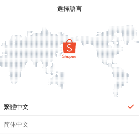
選擇語言
繁體中文
简体中文
頁面無法顯示