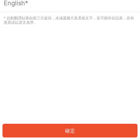
English*
發生錯誤！請登入並再試一次或回到主
頁。
* 自動翻譯結果由第三方提供，未涵蓋圖片及系統文字，並可能存在誤差，若有
差異請以原文為準。
登入
返回首頁
確定
ID: 187aca90628-b3a1-4603-aaf7-be72e82ad1a8