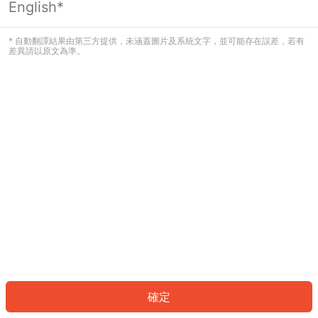
English*
發生錯誤！請登入並再試一次或回到主
頁。
* 自動翻譯結果由第三方提供，未涵蓋圖片及系統文字，並可能存在誤差，若有
差異請以原文為準。
登入
返回首頁
確定
ID: 11305c6ef18-c3b2-4b18-a62a-256d047ef0a1