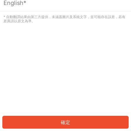
English*
發生錯誤！請登入並再試一次或回到主
頁。
* 自動翻譯結果由第三方提供，未涵蓋圖片及系統文字，並可能存在誤差，若有
差異請以原文為準。
登入
返回首頁
確定
ID: 1828432ef57-dfaf-4ed5-ad6e-e2f2f9886914