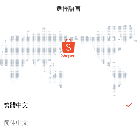
選擇語言
繁體中文
简体中文
頁面無法顯示