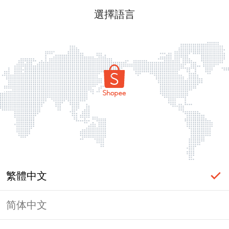
選擇語言
繁體中文
简体中文
頁面無法顯示