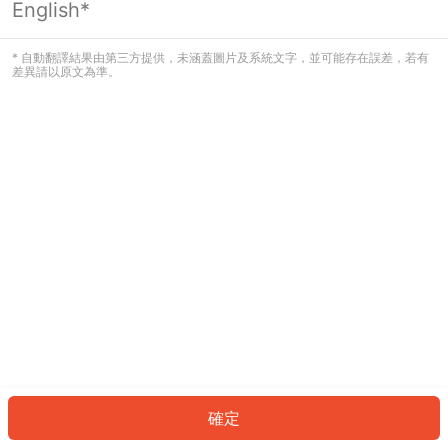
English*
發生錯誤！請登入並再試一次或回到主
頁。
* 自動翻譯結果由第三方提供，未涵蓋圖片及系統文字，並可能存在誤差，若有
差異請以原文為準。
登入
返回首頁
確定
ID: 411205b193d-6f53-408f-be9e-aaaf4ee2693d