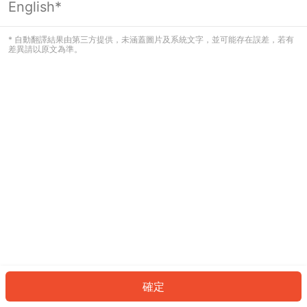
English*
發生錯誤！請登入並再試一次或回到主
頁。
* 自動翻譯結果由第三方提供，未涵蓋圖片及系統文字，並可能存在誤差，若有
差異請以原文為準。
登入
返回首頁
確定
ID: 4224aae65dd-e9f4-4424-84fc-b392011436d6