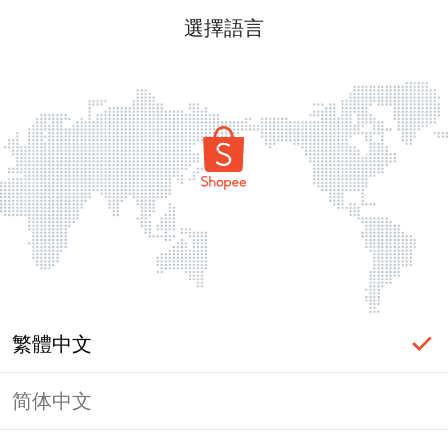
選擇語言
繁體中文
简体中文
頁面無法顯示