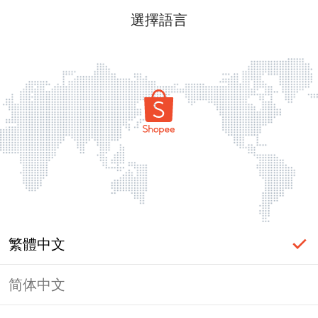
選擇語言
繁體中文
简体中文
頁面無法顯示