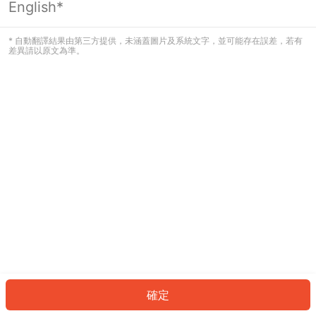
English*
發生錯誤！請登入並再試一次或回到主
頁。
* 自動翻譯結果由第三方提供，未涵蓋圖片及系統文字，並可能存在誤差，若有
差異請以原文為準。
登入
返回首頁
確定
ID: 353321bdbe7-8537-4e7e-9cdf-9ddaac5ec3cd