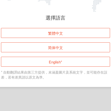
頁面無法顯示
選擇語言
發生錯誤！請登入並再試一次或回到主頁。
繁體中文
登入
简体中文
返回首頁
English*
* 自動翻譯結果由第三方提供，未涵蓋圖片及系統文字，並可能存在誤
差，若有差異請以原文為準。