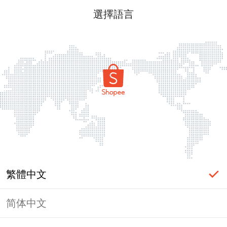
選擇語言
繁體中文
简体中文
頁面無法顯示