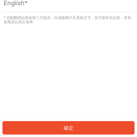
English*
發生錯誤！請登入並再試一次或回到主
頁。
* 自動翻譯結果由第三方提供，未涵蓋圖片及系統文字，並可能存在誤差，若有
差異請以原文為準。
登入
返回首頁
確定
ID: 287e003708c-f0fe-4b7d-b926-b7eaf89cac76