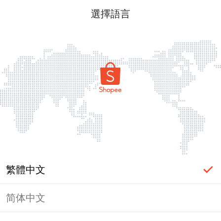
選擇語言
繁體中文
简体中文
頁面無法顯示