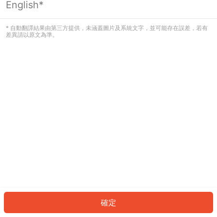
English*
發生錯誤！請登入並再試一次或回到主
頁。
* 自動翻譯結果由第三方提供，未涵蓋圖片及系統文字，並可能存在誤差，若有
差異請以原文為準。
登入
返回首頁
確定
ID: 23732a4df37-9e86-48c8-9fd8-daf064fb1b01