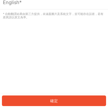
English*
發生錯誤！請登入並再試一次或回到主
頁。
* 自動翻譯結果由第三方提供，未涵蓋圖片及系統文字，並可能存在誤差，若有
差異請以原文為準。
登入
返回首頁
確定
ID: 7815211dbc-e230-451b-98d0-02307b174070