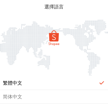
選擇語言
繁體中文
简体中文
頁面無法顯示