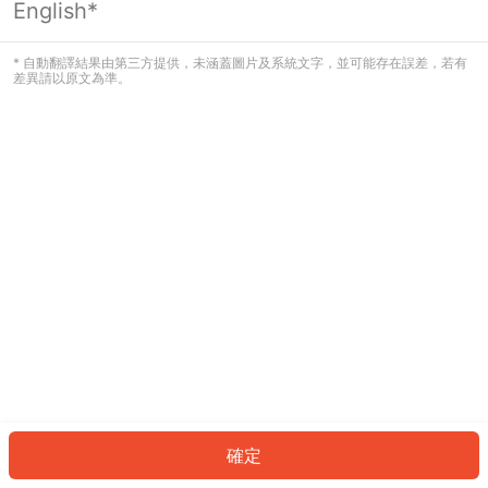
English*
發生錯誤！請登入並再試一次或回到主
頁。
* 自動翻譯結果由第三方提供，未涵蓋圖片及系統文字，並可能存在誤差，若有
差異請以原文為準。
登入
返回首頁
確定
ID: 32665fec690-c41f-4476-a69c-de78488bc43d