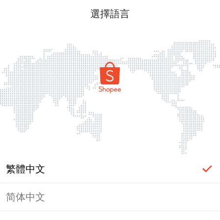
選擇語言
繁體中文
简体中文
頁面無法顯示