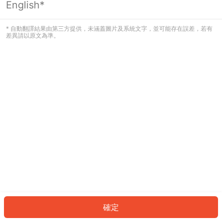
English*
發生錯誤！請登入並再試一次或回到主
頁。
* 自動翻譯結果由第三方提供，未涵蓋圖片及系統文字，並可能存在誤差，若有
差異請以原文為準。
登入
返回首頁
確定
ID: 303bd0a9b36-36fb-4bb9-9f26-df180c346417