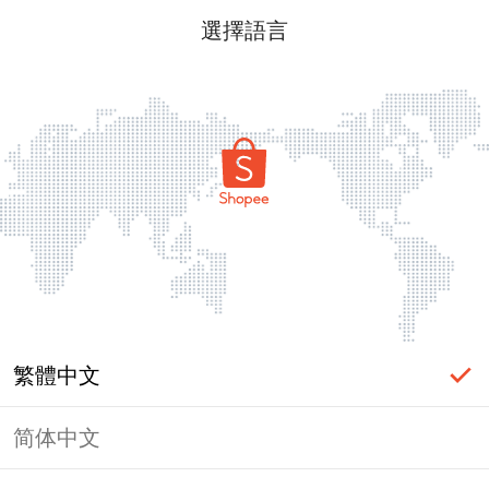
選擇語言
繁體中文
简体中文
頁面無法顯示