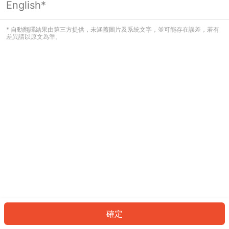
English*
發生錯誤！請登入並再試一次或回到主
頁。
* 自動翻譯結果由第三方提供，未涵蓋圖片及系統文字，並可能存在誤差，若有
差異請以原文為準。
登入
返回首頁
確定
ID: 71327677931-cc6a-4636-8519-d24638e5c7aa