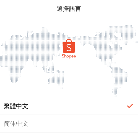
選擇語言
繁體中文
简体中文
頁面無法顯示