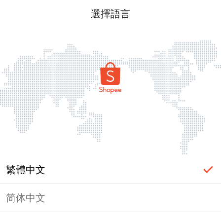
選擇語言
繁體中文
简体中文
頁面無法顯示