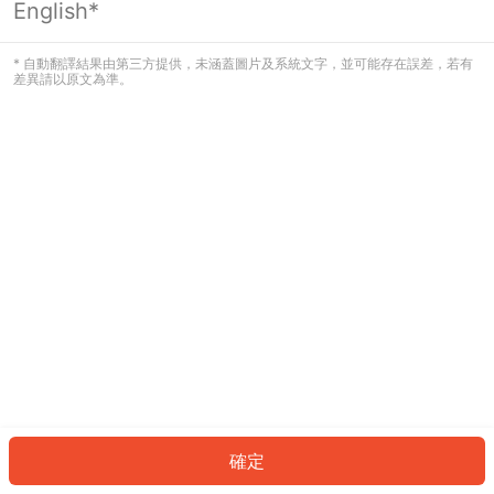
English*
發生錯誤！請登入並再試一次或回到主
頁。
* 自動翻譯結果由第三方提供，未涵蓋圖片及系統文字，並可能存在誤差，若有
差異請以原文為準。
登入
返回首頁
確定
ID: 827f9014771-6543-4a5b-a339-cbb9330df2c1