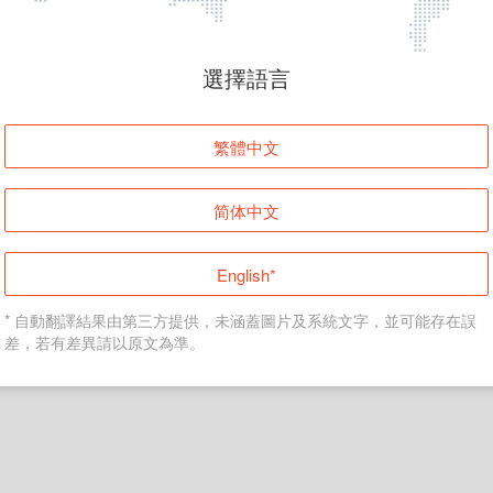
頁面無法顯示
選擇語言
發生錯誤！請登入並再試一次或回到主頁。
繁體中文
登入
简体中文
返回首頁
English*
* 自動翻譯結果由第三方提供，未涵蓋圖片及系統文字，並可能存在誤
差，若有差異請以原文為準。