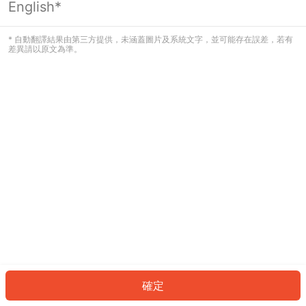
English*
發生錯誤！請登入並再試一次或回到主
頁。
* 自動翻譯結果由第三方提供，未涵蓋圖片及系統文字，並可能存在誤差，若有
差異請以原文為準。
登入
返回首頁
確定
ID: 668c3b6a8c-986d-4298-abf2-032741bf3ce2