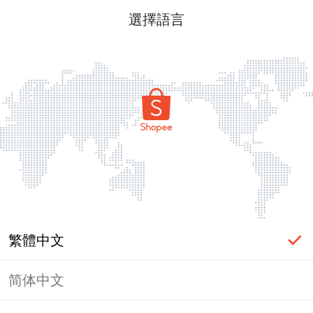
選擇語言
繁體中文
简体中文
頁面無法顯示