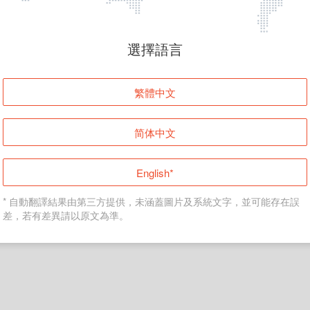
頁面無法顯示
選擇語言
發生錯誤！請登入並再試一次或回到主頁。
繁體中文
登入
简体中文
返回首頁
English*
* 自動翻譯結果由第三方提供，未涵蓋圖片及系統文字，並可能存在誤
差，若有差異請以原文為準。